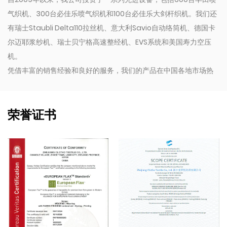
气织机、300台必佳乐喷气织机和100台必佳乐大剑杆织机。我们还
有瑞士Staubli Delta110拉丝机、意大利Savio自动络筒机、德国卡
尔迈耶浆纱机、瑞士贝宁格高速整经机、EVS系统和美国寿力空压
机。
凭借丰富的销售经验和良好的服务，我们的产品在中国各地市场热
销，并出口到美国、印度尼西亚、孟加拉国、哥伦比亚、埃及、摩
洛哥等国家和地区。同时我们还与许多国际品牌合作，包括
Inditex、Gap、Tom Tailor、沃尔玛、Lidl、Aldi等。相信我司各
荣誉证书
类常规产品和定制化需求均可以成为您的选择。