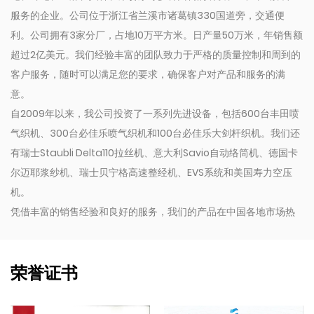
服务的企业。公司位于浙江省兰溪市诸葛镇330国道旁，交通便
利。公司拥有3家分厂，占地10万平方米。日产量50万米，年销售额
超过2亿美元。我们经验丰富的团队致力于严格的质量控制和周到的
客户服务，随时可以满足您的要求，确保客户对产品和服务的满
意。
自2009年以来，我公司投资了一系列先进设备，包括600台丰田喷
气织机、300台必佳乐喷气织机和100台必佳乐大剑杆织机。我们还
有瑞士Staubli Delta110拉丝机、意大利Savio自动络筒机、德国卡
尔迈耶浆纱机、瑞士贝宁格高速整经机、EVS系统和美国寿力空压
机。
凭借丰富的销售经验和良好的服务，我们的产品在中国各地市场热
销，并出口到美国、印度尼西亚、孟加拉国、哥伦比亚、埃及、摩
洛哥等国家和地区。同时我们还与许多国际品牌合作，包括
Inditex、Gap、Tom Tailor、沃尔玛、Lidl、Aldi等。相信我司各
荣誉证书
类常规产品和定制化需求均可以成为您的选择。