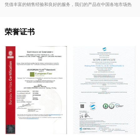
凭借丰富的销售经验和良好的服务，我们的产品在中国各地市场热
销，并出口到美国、印度尼西亚、孟加拉国、哥伦比亚、埃及、摩
洛哥等国家和地区。同时我们还与许多国际品牌合作，包括
Inditex、Gap、Tom Tailor、沃尔玛、Lidl、Aldi等。相信我司各
荣誉证书
类常规产品和定制化需求均可以成为您的选择。