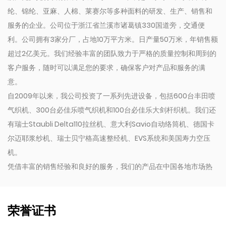
纶、锦纶、亚麻、人棉、莱赛尔等多种面料的研发、生产、销售和
服务的企业。公司位于浙江省兰溪市诸葛镇330国道旁，交通便
利。公司拥有3家分厂，占地10万平方米。日产量50万米，年销售额
超过2亿美元。我们经验丰富的团队致力于严格的质量控制和周到的
客户服务，随时可以满足您的要求，确保客户对产品和服务的满
意。
自2009年以来，我公司投资了一系列先进设备，包括600台丰田喷
气织机、300台必佳乐喷气织机和100台必佳乐大剑杆织机。我们还
有瑞士Staubli Delta110拉丝机、意大利Savio自动络筒机、德国卡
尔迈耶浆纱机、瑞士贝宁格高速整经机、EVS系统和美国寿力空压
机。
凭借丰富的销售经验和良好的服务，我们的产品在中国各地市场热
销，并出口到美国、印度尼西亚、孟加拉国、哥伦比亚、埃及、摩
洛哥等国家和地区。同时我们还与许多国际品牌合作，包括
Inditex、Gap、Tom Tailor、沃尔玛、Lidl、Aldi等。相信我司各
荣誉证书
类常规产品和定制化需求均可以成为您的选择。