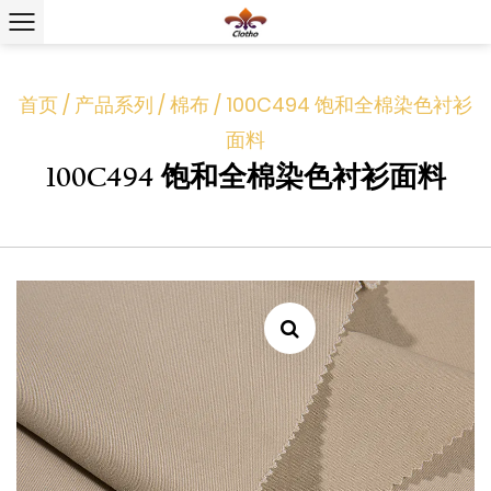
首页
/
产品系列
/
棉布
/
100C494 饱和全棉染色衬衫
面料
100C494 饱和全棉染色衬衫面料