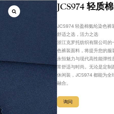
JCS974 轻
JCS974 轻盈棉氨纶染色
舒适之选，活力之选
浙江克罗托纺织有限公司的一
色裤装面料，将提升您的服
永恒魅力与现代高性能弹性
常舒适与时尚。无论是定制
休闲装，JCS974 都能
融合。
询问