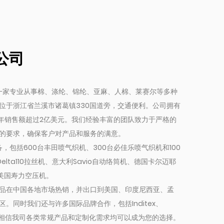
公司
是一家专业从事棉、涤纶、锦纶、亚麻、人棉、莱赛尔等多种
位于浙江省兰溪市诸葛镇330国道旁，交通便利。公司拥有
，年销售额超过2亿美元。我们经验丰富的团队致力于严格的
的要求，确保客户对产品和服务的满意。
，包括600台丰田喷气织机、300台必佳乐喷气织机和100
Delta110拉丝机、意大利Savio自动络筒机、德国卡尔迈耶
美国寿力空压机。
品在中国各地市场热销，并出口到美国、印度尼西亚、孟
。同时我们还与许多国际品牌合作，包括Inditex、
Aldi等。相信我司各类常规产品和定制化需求均可以成为您的选择。