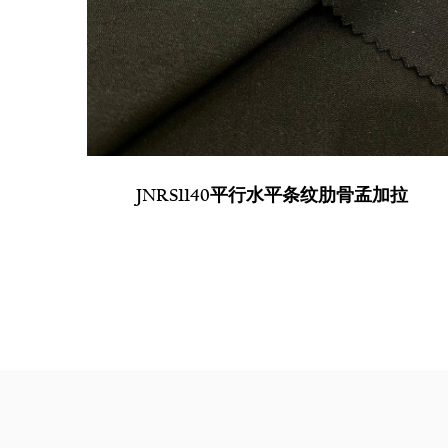
JNRS1140平行水平条纹肋骨孟加拉